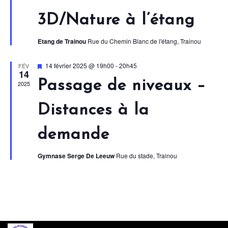
v
É
É
3D/Nature à l’étang
i
v
v
g
è
Etang de Trainou
Rue du Chemin Blanc de l'étang, Trainou
è
n
a
n
e
Mis
14 février 2025 @ 19h00
-
20h45
FÉV
t
14
en
e
m
avant
Passage de niveaux –
2025
i
e
m
o
n
Distances à la
e
n
t
n
demande
d
t
e
s
Gymnase Serge De Leeuw
Rue du stade, Trainou
v
u
e
s
É