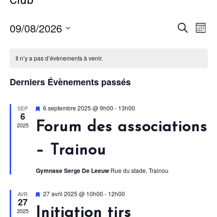
Club
09/08/2026
N
R
Recherche
Mois
Sélectionnez
a
e
une
C
date.
v
c
Il n’y a pas d’évènements à venir.
i
a
h
g
l
Derniers Évènements passés
e
a
e
r
t
Mis
6 septembre 2025 @ 9h00
-
13h00
SEP
n
6
i
en
c
avant
Forum des associations
d
2025
o
h
r
n
e
– Trainou
d
i
e
e
e
Gymnase Serge De Leeuw
Rue du stade, Trainou
t
v
r
u
n
Mis
27 avril 2025 @ 10h00
-
12h00
AVR
d
27
en
e
a
avant
Initiation tirs
2025
e
s