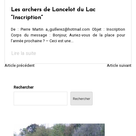
Les archers de Lancelot du Lac
“Inscription”
De : Pierre Martin a_guillerez@hotmail.com Objet : Inscription
Corps du message : Bonjour, Auriez-vous de la place pour
l’année prochaine ? — Ceci est une...
Lire la suite
Article précédent
Article suivant
N
a
v
Rechercher
i
Rechercher
g
a
t
i