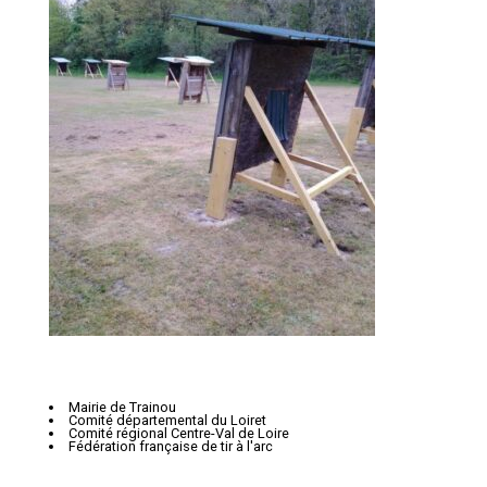
o
n
d
e
l
’
a
r
t
i
c
l
Mairie de Trainou
Comité départemental du Loiret
e
Comité régional Centre-Val de Loire
Fédération française de tir à l'arc